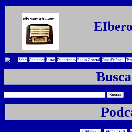
EIber
Sobre
Contactar
Listas
Donaciones
Radio General
CosasDePaqui
Twi
Busca
Podca
Tertulias 783
Tutoriales 781
M